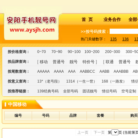
首 页
业务合作
全部
>>按号码搜索：
热门关键数字：
135
136
1
按价格查询：
0~70
70~90
90~100
100~200
200~300
300~5
按品牌查询：
[
移动
普通号
靓号
特价号
] [
联通
普通号
按尾数查询：
AAAAA
AAAA
AAA
AABBCC
AABB
AAABBB
AB
按意义查询：
13*（老号段）
1314（一生一世）
168（一路发）
情
按推荐链接：
139经典号码
全部号码
固话靓号
情侣号码
空号定制
中国移动
编号
号码
品牌
套餐
购买
上一页
下一页
第
页 (当前第
页